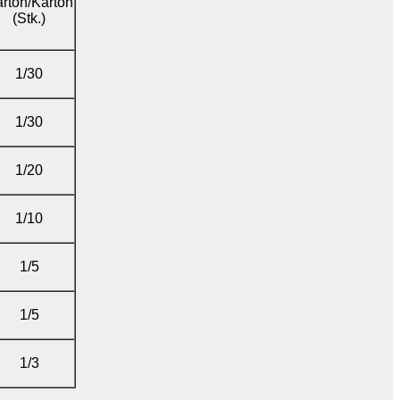
rton/Karton
(Stk.)
1/30
1/30
1/20
1/10
1/5
1/5
1/3