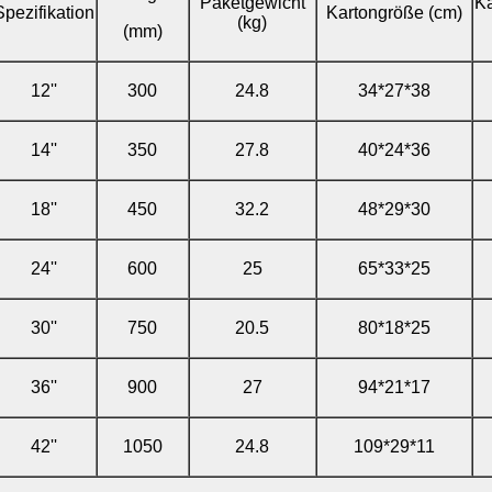
Paketgewicht
Ka
Spezifikation
Kartongröße (cm)
(kg)
(mm)
12''
300
24.8
34*27*38
14''
350
27.8
40*24*36
18''
450
32.2
48*29*30
24''
600
25
65*33*25
30''
750
20.5
80*18*25
36''
900
27
94*21*17
42''
1050
24.8
109*29*11